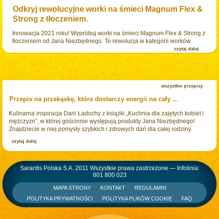
Odkryj rewolucyjne worki na śmieci Magnum Flex &
Strong z tłoczeniem.
Innowacja 2021 roku! Wypróbuj worki na śmieci Magnum Flex & Strong z
tłoczeniem od Jana Niezbędnego. To rewolucja w kategorii worków.
czytaj dalej
wszystkie przepisy
Przepis na przekąskę, która dostarczy energii na cały ...
Kulinarna inspiracja Darii Ładochy z książki „Kuchnia dla zajętych kobiet i
mężczyzn”, w której gościnnie występują produkty Jana Niezbędnego!
Znajdziecie w niej pomysły szybkich i zdrowych dań dla całej rodziny.
czytaj dalej
Sarantis Polska S.A. 2011 Wszystkie prawa zastrzeżone — Infolinia:
801 800 023
MAPA STRONY
KONTAKT
REGULAMIN
POLITYKA PRYWATNOŚCI
POLITYKA PLIKÓW COOKIE
FAQ