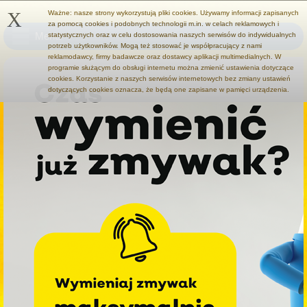
X
Ważne: nasze strony wykorzystują pliki cookies. Używamy informacji zapisanych
za pomocą cookies i podobnych technologii m.in. w celach reklamowych i
Menu
statystycznych oraz w celu dostosowania naszych serwisów do indywidualnych
potrzeb użytkowników. Mogą też stosować je współpracujący z nami
reklamodawcy, firmy badawcze oraz dostawcy aplikacji multimedialnych. W
programie służącym do obsługi internetu można zmienić ustawienia dotyczące
cookies. Korzystanie z naszych serwisów internetowych bez zmiany ustawień
dotyczących cookies oznacza, że będą one zapisane w pamięci urządzenia.