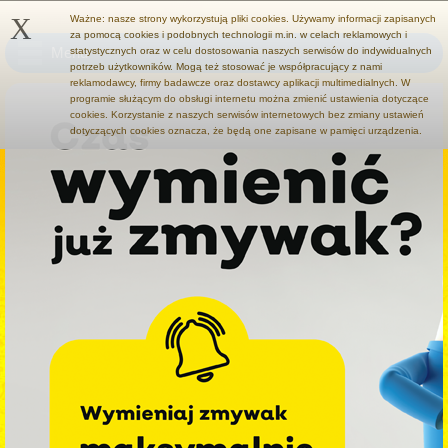
X
Ważne: nasze strony wykorzystują pliki cookies. Używamy informacji zapisanych
za pomocą cookies i podobnych technologii m.in. w celach reklamowych i
Menu
statystycznych oraz w celu dostosowania naszych serwisów do indywidualnych
potrzeb użytkowników. Mogą też stosować je współpracujący z nami
reklamodawcy, firmy badawcze oraz dostawcy aplikacji multimedialnych. W
programie służącym do obsługi internetu można zmienić ustawienia dotyczące
cookies. Korzystanie z naszych serwisów internetowych bez zmiany ustawień
dotyczących cookies oznacza, że będą one zapisane w pamięci urządzenia.