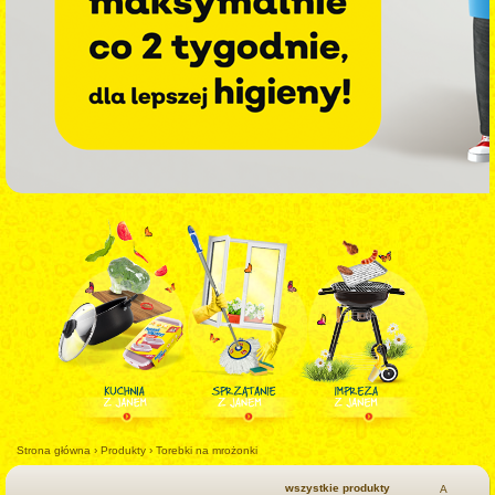
Strona główna
›
Produkty
›
Torebki na mrożonki
wszystkie produkty
A