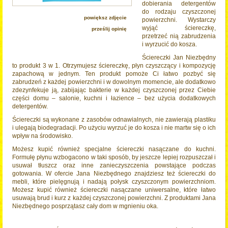
dobierania detergentów
do rodzaju czyszczonej
powiększ zdjęcie
powierzchni. Wystarczy
wyjąć ściereczkę,
prześlij opinię
przetrzeć nią zabrudzenia
SKŁAD
i wyrzucić do kosza.
Ściereczki Jan Niezbędny
to produkt 3 w 1. Otrzymujesz ściereczkę, płyn czyszczący i kompozycję
zapachową w jednym. Ten produkt pomoże Ci łatwo pozbyć się
zabrudzeń z każdej powierzchni i w dowolnym momencie, ale dodatkowo
zdezynfekuje ją, zabijając bakterie w każdej czyszczonej przez Ciebie
części domu – salonie, kuchni i łazience – bez użycia dodatkowych
detergentów.
Ściereczki są wykonane z zasobów odnawialnych, nie zawierają plastiku
i ulegają biodegradacji. Po użyciu wyrzuć je do kosza i nie martw się o ich
wpływ na środowisko.
Możesz kupić również specjalne ściereczki nasączane do kuchni.
Formułę płynu wzbogacono w taki sposób, by jeszcze lepiej rozpuszczał i
usuwał tłuszcz oraz inne zanieczyszczenia powstające podczas
gotowania. W ofercie Jana Niezbędnego znajdziesz też ściereczki do
mebli, które pielęgnują i nadają połysk czyszczonym powierzchniom.
Możesz kupić również ściereczki nasączane uniwersalne, które łatwo
usuwają brud i kurz z każdej czyszczonej powierzchni. Z produktami Jana
Niezbędnego posprzątasz cały dom w mgnieniu oka.