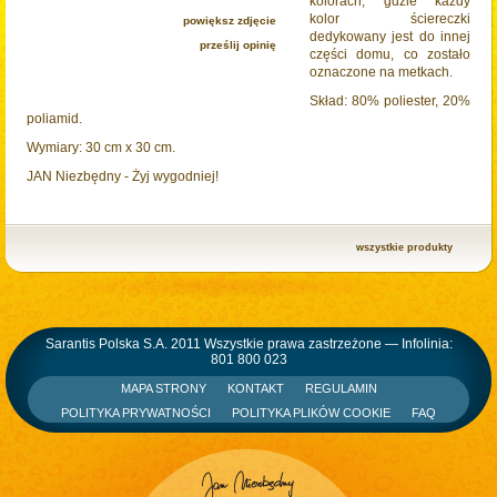
kolorach, gdzie każdy
kolor ściereczki
powiększ zdjęcie
dedykowany jest do innej
prześlij opinię
części domu, co zostało
oznaczone na metkach.
Skład: 80% poliester, 20%
poliamid.
Wymiary: 30 cm x 30 cm.
JAN Niezbędny - Żyj wygodniej!
wszystkie produkty
Sarantis Polska S.A. 2011 Wszystkie prawa zastrzeżone — Infolinia:
801 800 023
MAPA STRONY
KONTAKT
REGULAMIN
POLITYKA PRYWATNOŚCI
POLITYKA PLIKÓW COOKIE
FAQ