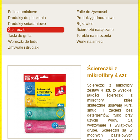
Folie aluminiowe
Folie do żywności
Produkty do pieczenia
Produkty jednorazowe
Produkty śniadaniowe
Rękawice
Ściereczki
Ściereczki nasączane
Tacki do grilla
Torebki na mrożonki
Woreczki do lodu
Worki na śmieci
Zmywaki i druciaki
Ściereczki z
mikrofibry 4 szt
Ściereczki z mikrofibry
zestaw 4 szt. to wysokiej
jakości ściereczki z
mikrofibry, które
skutecznie usuwają kurz,
smugi i zacieki bez
detergentów, tylko przy
użyciu wody. Są
wytrzymałe i wyjątkowo
grube. Ściereczki są w
modnych pastelowych