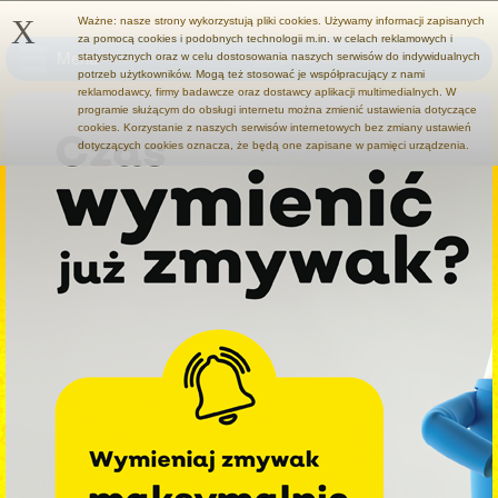
X
Ważne: nasze strony wykorzystują pliki cookies. Używamy informacji zapisanych
za pomocą cookies i podobnych technologii m.in. w celach reklamowych i
Menu
statystycznych oraz w celu dostosowania naszych serwisów do indywidualnych
potrzeb użytkowników. Mogą też stosować je współpracujący z nami
reklamodawcy, firmy badawcze oraz dostawcy aplikacji multimedialnych. W
programie służącym do obsługi internetu można zmienić ustawienia dotyczące
cookies. Korzystanie z naszych serwisów internetowych bez zmiany ustawień
dotyczących cookies oznacza, że będą one zapisane w pamięci urządzenia.