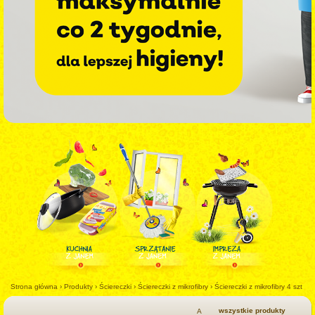
Strona główna
›
Produkty
›
Ściereczki
›
Ściereczki z mikrofibry
›
Ściereczki z mikrofibry 4 szt
wszystkie produkty
A