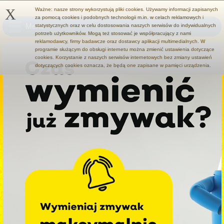
X
Ważne: nasze strony wykorzystują pliki cookies. Używamy informacji zapisanych
za pomocą cookies i podobnych technologii m.in. w celach reklamowych i
Menu
statystycznych oraz w celu dostosowania naszych serwisów do indywidualnych
potrzeb użytkowników. Mogą też stosować je współpracujący z nami
reklamodawcy, firmy badawcze oraz dostawcy aplikacji multimedialnych. W
programie służącym do obsługi internetu można zmienić ustawienia dotyczące
cookies. Korzystanie z naszych serwisów internetowych bez zmiany ustawień
dotyczących cookies oznacza, że będą one zapisane w pamięci urządzenia.