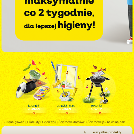
Strona główna
›
Produkty
›
Ściereczki
›
Ściereczki domowe
›
Ściereczki jak bawełna 5szt
wszystkie produkty
A