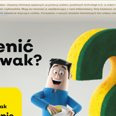
okies. Używamy informacji zapisanych za pomocą cookies i podobnych technologii m.in. w celach
eb użytkowników. Mogą też stosować je współpracujący z nami reklamodawcy, firmy badawcze ora
nić ustawienia dotyczące cookies. Korzystanie z naszych serwisów internetowych bez zmiany us
KTY
AKTUALNOŚCI
ARTYKUŁY
PRZEPISY
EKO JAN