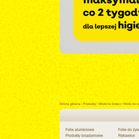
Impreza z Janem
Strona główna
›
Produkty
›
Worki na śmieci
›
Worki do s
-
+
Folie aluminiowe
Folie do ży
Produkty śniadaniowe
Rękawice