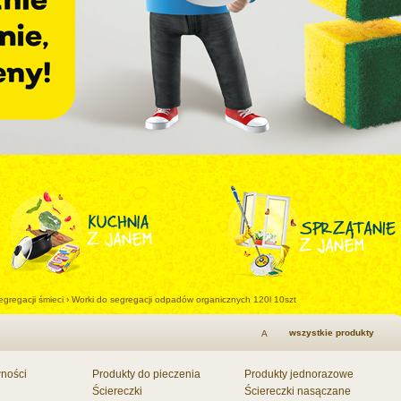
egregacji śmieci
›
Worki do segregacji odpadów organicznych 120l 10szt
wszystkie produkty
A
wności
Produkty do pieczenia
Produkty jednorazowe
Ściereczki
Ściereczki nasączane