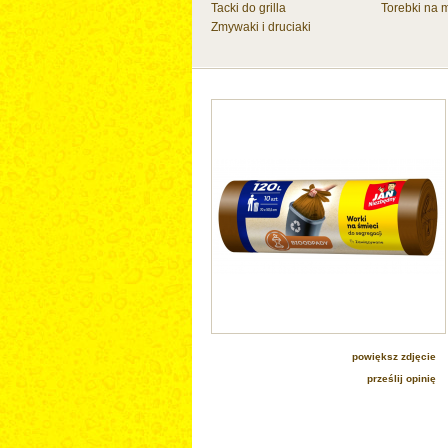
Tacki do grilla
Torebki na 
Zmywaki i druciaki
cz do nas
powiększ zdjęcie
prześlij opinię
kup na frisco.pl
kup na maxdrogeria.pl
kup na polskikoszyk.pl