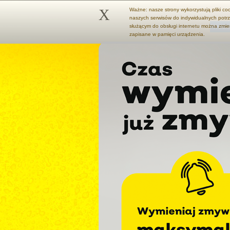
X
Ważne: nasze strony wykorzystują pliki co
naszych serwisów do indywidualnych potrz
służącym do obsługi internetu można zmie
STRONA GŁÓWNA
PRODU
zapisane w pamięci urządzenia.
Worki do segregacji odpadów organicznych 120l 10 szt