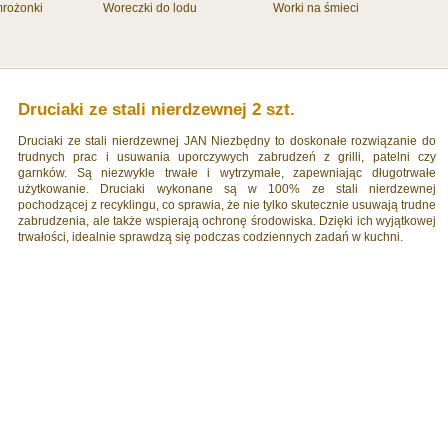
mrożonki
Woreczki do lodu
Worki na śmieci
Druciaki ze stali nierdzewnej 2 szt.
Druciaki ze stali nierdzewnej JAN Niezbędny to doskonałe rozwiązanie do
trudnych prac i usuwania uporczywych zabrudzeń z grilli, patelni czy
garnków. Są niezwykle trwałe i wytrzymałe, zapewniając długotrwałe
użytkowanie. Druciaki wykonane są w 100% ze stali nierdzewnej
pochodzącej z recyklingu, co sprawia, że nie tylko skutecznie usuwają trudne
zabrudzenia, ale także wspierają ochronę środowiska. Dzięki ich wyjątkowej
trwałości, idealnie sprawdzą się podczas codziennych zadań w kuchni.