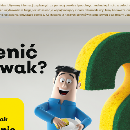
okies. Używamy informacji zapisanych za pomocą cookies i podobnych technologii m.in. w celach
eb użytkowników. Mogą też stosować je współpracujący z nami reklamodawcy, firmy badawcze ora
nić ustawienia dotyczące cookies. Korzystanie z naszych serwisów internetowych bez zmiany us
KTY
AKTUALNOŚCI
ARTYKUŁY
PRZEPISY
EKO JAN