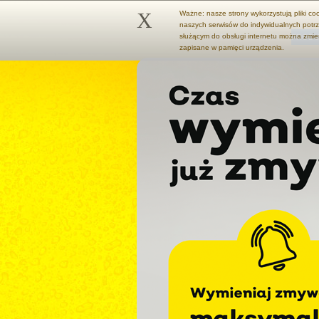
X
Ważne: nasze strony wykorzystują pliki co
naszych serwisów do indywidualnych potrz
służącym do obsługi internetu można zmie
STRONA GŁÓWNA
PRODU
zapisane w pamięci urządzenia.
Druciaki ze stali nierdzewnej 2 szt.