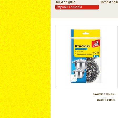
Tacki do grilla
Torebki na 
Zmywaki i druciaki
cz do nas
powiększ zdjęcie
prześlij opinię