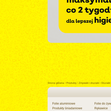
Impreza z Janem
Strona główna
›
Produkty
›
Zmywaki i druciaki
›
Druciaki
-
+
Folie aluminiowe
Folie do ży
Produkty śniadaniowe
Rękawice