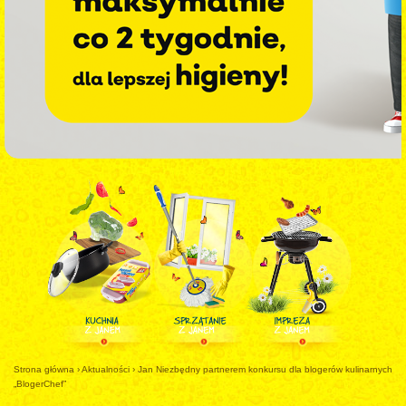
Strona główna
›
Aktualności
›
Jan Niezbędny partnerem konkursu dla blogerów kulinarnych
„BlogerChef”