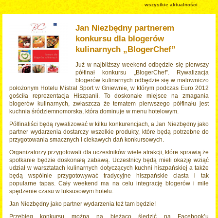
wszystkie aktualności
Jan Niezbędny partnerem
konkursu dla blogerów
kulinarnych „BlogerChef”
Już w najbliższy weekend odbędzie się pierwszy
półfinał konkursu „BlogerChef”. Rywalizacja
blogerów kulinarnych odbędzie się w malowniczo
położonym Hotelu Mistral Sport w Gniewnie, w którym podczas Euro 2012
gościła reprezentacja Hiszpanii. To doskonałe miejsce na zmagania
blogerów kulinarnych, zwłaszcza że tematem pierwszego półfinału jest
kuchnia śródziemnomorska, która dominuje w menu hotelowym.
Półfinaliści będą rywalizować w kilku konkurencjach, a Jan Niezbędny jako
partner wydarzenia dostarczy wszelkie produkty, które będą potrzebne do
przygotowania smacznych i ciekawych dań konkursowych.
Organizatorzy przygotowali dla uczestników wiele atrakcji, które sprawią że
spotkanie będzie doskonałą zabawą. Uczestnicy będą mieli okazję wziąć
udział w warsztatach kulinarnych dotyczących kuchni hiszpańskiej a także
będą wspólnie przygotowywać tradycyjne hiszpańskie ciasta i tak
popularne tapas. Cały weekend ma na celu integrację blogerów i miłe
spędzenie czasu w luksusowym hotelu.
Jan Niezbędny jako partner wydarzenia też tam będzie!
Przebieg konkursu można na bieżąco śledzić na Facebook’u