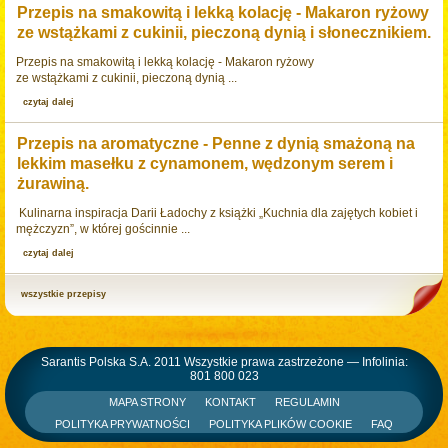
Przepis na smakowitą i lekką kolację - Makaron ryżowy
ze wstążkami z cukinii, pieczoną dynią i słonecznikiem.
Przepis na smakowitą i lekką kolację - Makaron ryżowy
ze wstążkami z cukinii, pieczoną dynią ...
czytaj dalej
Przepis na aromatyczne - Penne z dynią smażoną na
lekkim masełku z cynamonem, wędzonym serem i
żurawiną.
Kulinarna inspiracja Darii Ładochy z książki „Kuchnia dla zajętych kobiet i
mężczyzn”, w której gościnnie ...
czytaj dalej
wszystkie przepisy
Sarantis Polska S.A. 2011 Wszystkie prawa zastrzeżone — Infolinia:
801 800 023
MAPA STRONY
KONTAKT
REGULAMIN
POLITYKA PRYWATNOŚCI
POLITYKA PLIKÓW COOKIE
FAQ