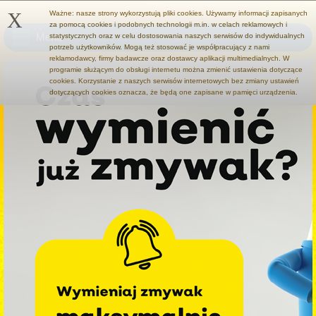
X
Ważne: nasze strony wykorzystują pliki cookies. Używamy informacji zapisanych
za pomocą cookies i podobnych technologii m.in. w celach reklamowych i
Menu
statystycznych oraz w celu dostosowania naszych serwisów do indywidualnych
potrzeb użytkowników. Mogą też stosować je współpracujący z nami
reklamodawcy, firmy badawcze oraz dostawcy aplikacji multimedialnych. W
programie służącym do obsługi internetu można zmienić ustawienia dotyczące
cookies. Korzystanie z naszych serwisów internetowych bez zmiany ustawień
dotyczących cookies oznacza, że będą one zapisane w pamięci urządzenia.