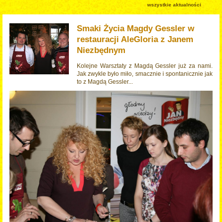
wszystkie aktualności
Smaki Życia Magdy Gessler w
restauracji AleGloria z Janem
Niezbędnym
Kolejne Warsztaty z Magdą Gessler już za nami.
Jak zwykle było miło, smacznie i spontanicznie jak
to z Magdą Gessler...