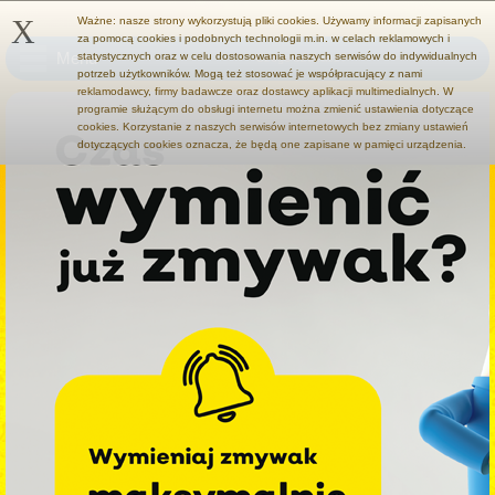
X
Ważne: nasze strony wykorzystują pliki cookies. Używamy informacji zapisanych
za pomocą cookies i podobnych technologii m.in. w celach reklamowych i
Menu
statystycznych oraz w celu dostosowania naszych serwisów do indywidualnych
potrzeb użytkowników. Mogą też stosować je współpracujący z nami
reklamodawcy, firmy badawcze oraz dostawcy aplikacji multimedialnych. W
programie służącym do obsługi internetu można zmienić ustawienia dotyczące
cookies. Korzystanie z naszych serwisów internetowych bez zmiany ustawień
dotyczących cookies oznacza, że będą one zapisane w pamięci urządzenia.