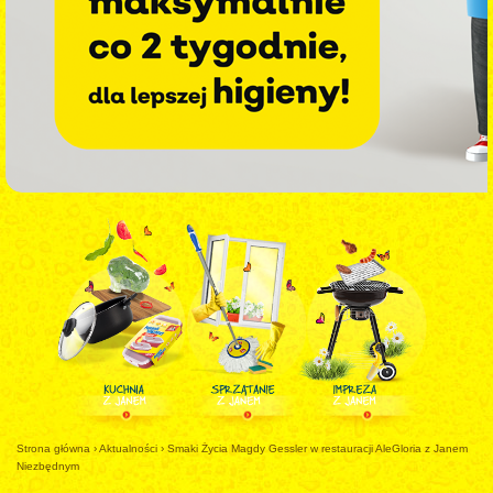
Strona główna
›
Aktualności
›
Smaki Życia Magdy Gessler w restauracji AleGloria z Janem
Niezbędnym