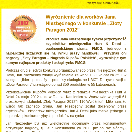
wszystkie aktualności
Wyróżnienie dla worków Jana
Niezbędnego w konkursie „Złoty
Paragon 2012”
Produkt Jana Niezbędnego zyskał przychylność
czytelników miesięcznika Hurt & Detal –
ogólnopolskiego pisma FMCG, jednego z
najbardziej liczących się na rynku prasy handlowej. Przyznali oni
nagrody „Złoty Paragon – Nagroda Kupców Polskich”, wyróżniając tym
samym najlepsze produkty i usługi rynku FMCG.
Podczas drugiej edycji konkursu organizowanego przez miesięcznik Hurt &
Detal, Jan Niezbędny zdobył wyróżnienie za worki HG Eko-natura 35 l. w
kategorii „lider sprzedaży – produkty ekologiczne i BIO”. Do rywalizacji o
„Złote Paragony” przystąpiło ponad 350 produktów w 55 kategoriach.
Przedstawiciele Kupców Polskich wraz z redakcją miesięcznika Hurt &
Detal 24 maja 2012 roku w Teatrze Kamienica w Warszawie wręczyli 61
prestiżowych statuetek „Złoty Paragon 2012” i 110 Wyróżnień. Miło nam, że
wśród tak zacnego grona, Jan Niezbędny został doceniony przez
czytelników i ekspertów miesięcznika Hurt & Detal jako marka jednego z
najbardziej konkurencyjnych produktów na rynku.
Jan Niezbędny był już wielokrotnie doceniany przez konsumentów,
otrzymując nagrody, tj. Laur Konsumenta (w 2011 już po raz siódmy),