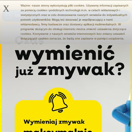
X
Ważne: nasze strony wykorzystują pliki cookies. Używamy informacji zapisanych
za pomocą cookies i podobnych technologii m.in. w celach reklamowych i
Menu
statystycznych oraz w celu dostosowania naszych serwisów do indywidualnych
potrzeb użytkowników. Mogą też stosować je współpracujący z nami
reklamodawcy, firmy badawcze oraz dostawcy aplikacji multimedialnych. W
programie służącym do obsługi internetu można zmienić ustawienia dotyczące
cookies. Korzystanie z naszych serwisów internetowych bez zmiany ustawień
dotyczących cookies oznacza, że będą one zapisane w pamięci urządzenia.