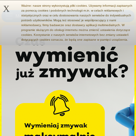
X
Ważne: nasze strony wykorzystują pliki cookies. Używamy informacji zapisanych
za pomocą cookies i podobnych technologii m.in. w celach reklamowych i
Menu
statystycznych oraz w celu dostosowania naszych serwisów do indywidualnych
potrzeb użytkowników. Mogą też stosować je współpracujący z nami
reklamodawcy, firmy badawcze oraz dostawcy aplikacji multimedialnych. W
programie służącym do obsługi internetu można zmienić ustawienia dotyczące
cookies. Korzystanie z naszych serwisów internetowych bez zmiany ustawień
dotyczących cookies oznacza, że będą one zapisane w pamięci urządzenia.