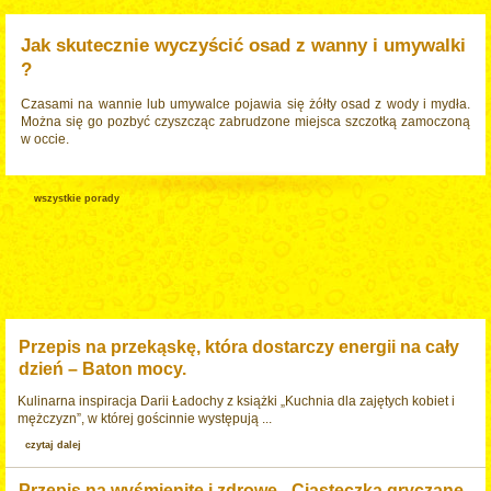
Jak skutecznie wyczyścić osad z wanny i umywalki
?
Czasami na wannie lub umywalce pojawia się żółty osad z wody i mydła.
Można się go pozbyć czyszcząc zabrudzone miejsca szczotką zamoczoną
w occie.
wszystkie porady
Przepis na przekąskę, która dostarczy energii na cały
dzień – Baton mocy.
Kulinarna inspiracja Darii Ładochy z książki „Kuchnia dla zajętych kobiet i
mężczyzn”, w której gościnnie występują ...
czytaj dalej
Przepis na wyśmienite i zdrowe - Ciasteczka gryczane