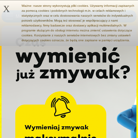
X
Ważne: nasze strony wykorzystują pliki cookies. Używamy informacji zapisanych
za pomocą cookies i podobnych technologii m.in. w celach reklamowych i
Menu
statystycznych oraz w celu dostosowania naszych serwisów do indywidualnych
potrzeb użytkowników. Mogą też stosować je współpracujący z nami
reklamodawcy, firmy badawcze oraz dostawcy aplikacji multimedialnych. W
programie służącym do obsługi internetu można zmienić ustawienia dotyczące
cookies. Korzystanie z naszych serwisów internetowych bez zmiany ustawień
dotyczących cookies oznacza, że będą one zapisane w pamięci urządzenia.