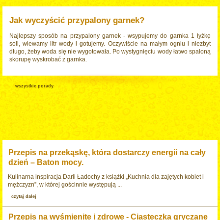
Jak wyczyścić przypalony garnek?
Najlepszy sposób na przypalony garnek - wsypujemy do garnka 1 łyżkę
soli, wlewamy litr wody i gotujemy. Oczywiście na małym ogniu i niezbyt
długo, żeby woda się nie wygotowała. Po wystygnięciu wody łatwo spaloną
skorupę wyskrobać z garnka.
wszystkie porady
Przepis na przekąskę, która dostarczy energii na cały
dzień – Baton mocy.
Kulinarna inspiracja Darii Ładochy z książki „Kuchnia dla zajętych kobiet i
mężczyzn”, w której gościnnie występują ...
czytaj dalej
Przepis na wyśmienite i zdrowe - Ciasteczka gryczane